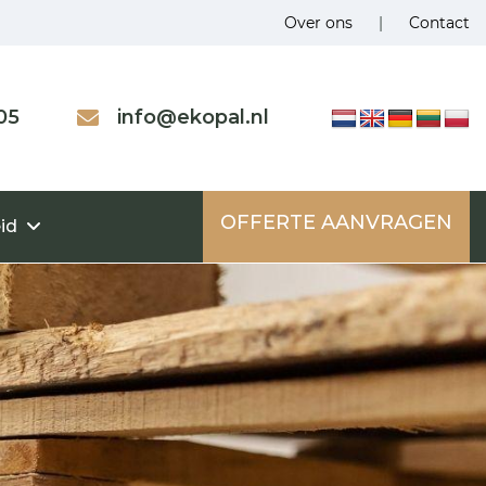
Over ons
|
Contact
05
info@ekopal.nl
OFFERTE AANVRAGEN
id