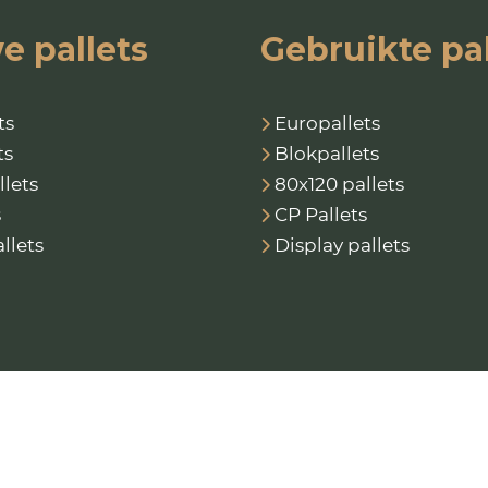
e pallets
Gebruikte pal
ts
Europallets
ts
Blokpallets
llets
80x120 pallets
s
CP Pallets
llets
Display pallets