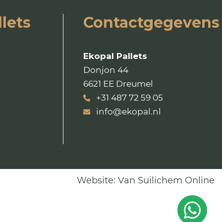
lets
Contactgegevens
Ekopal Pallets
Donjon 44
6621 EE Dreumel
+31 487 72 59 05
info@ekopal.nl
Website:
Van Suilichem Online