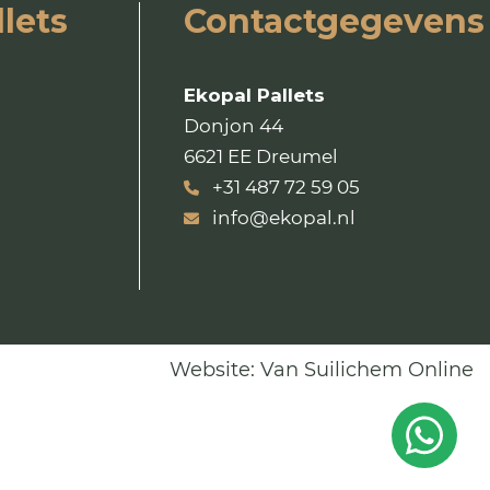
lets
Contactgegevens
Ekopal Pallets
Donjon 44
6621 EE Dreumel
+31 487 72 59 05
info@ekopal.nl
Website:
Van Suilichem Online