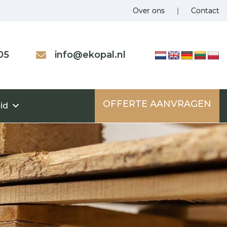
Over ons
|
Contact
05
info@ekopal.nl
OFFERTE AANVRAGEN
id