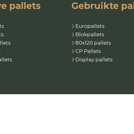
e pallets
Gebruikte pal
ts
Europallets
ts
Blokpallets
llets
80x120 pallets
s
CP Pallets
llets
Display pallets