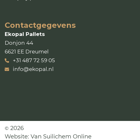
Contactgegevens
Ekopal Pallets
Donjon 44
6621 EE Dreumel
+31 487 72 59 05
info@ekopal.nl
2026
©
Website:
Van Suilichem Online