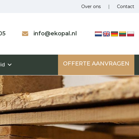
Over ons
|
Contact
05
info@ekopal.nl
OFFERTE AANVRAGEN
id