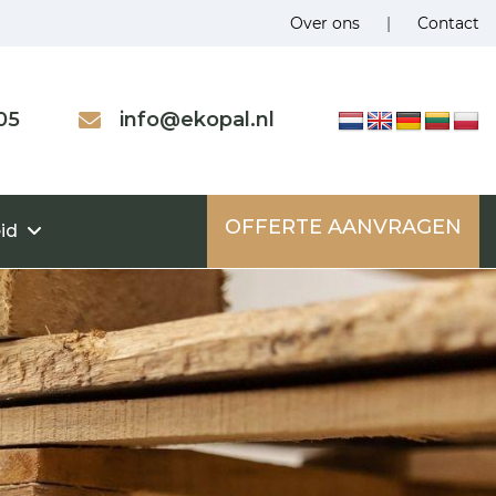
Over ons
|
Contact
05
info@ekopal.nl
OFFERTE AANVRAGEN
id