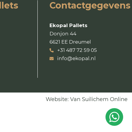
lets
Contactgegevens
Ekopal Pallets
Donjon 44
6621 EE Dreumel
+31 487 72 59 05
info@ekopal.nl
Website:
Van Suilichem Online