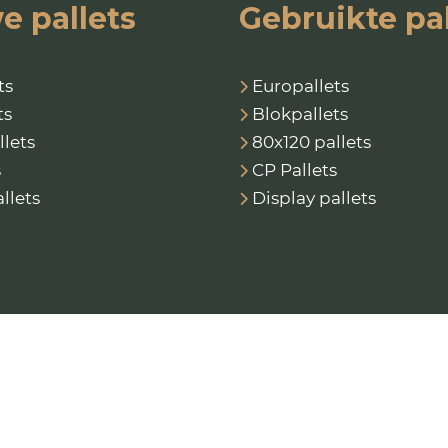
e pallets
Gebruikte pal
ts
Europallets
ts
Blokpallets
llets
80x120 pallets
s
CP Pallets
llets
Display pallets