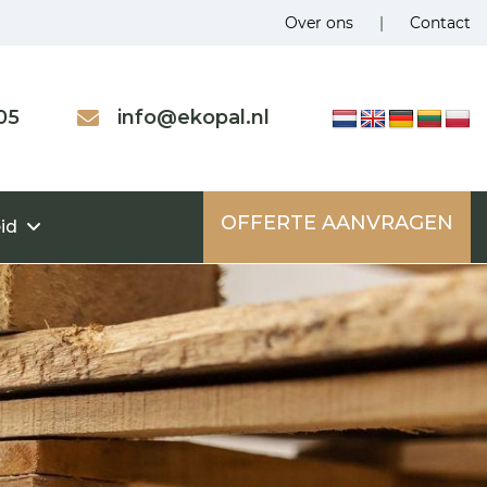
Over ons
|
Contact
05
info@ekopal.nl
OFFERTE AANVRAGEN
id