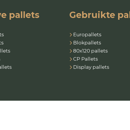
e pallets
Gebruikte pal
ts
Europallets
ts
Blokpallets
llets
80x120 pallets
s
CP Pallets
llets
Display pallets