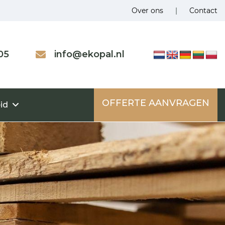
Over ons
|
Contact
05
info@ekopal.nl
OFFERTE AANVRAGEN
id