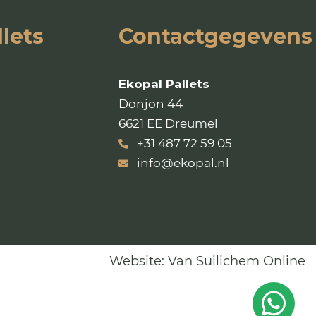
lets
Contactgegevens
Ekopal Pallets
Donjon 44
6621 EE Dreumel
+31 487 72 59 05
info@ekopal.nl
Website:
Van Suilichem Online